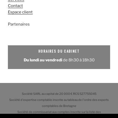
Contact
Espace client
Partenaires
HORAIRES DU CABINET
Du lundi au vendredi
de 8h30 à 18h30
Société SARL au capital de 20 000 € RCS 527755045
Société d'expertise comptable inscrite au tableau de l'ordre des experts
comptables de Bretagne
Société de commissariat aux comptes inscrite sur la liste des
commissaires aux comptes près de la Cour d'Appel de Rennes